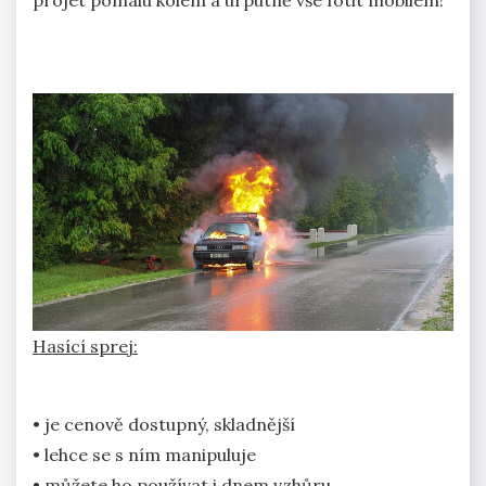
projet pomalu kolem a urputně vše fotit mobilem!
Hasící sprej:
• je cenově dostupný, skladnější
• lehce se s ním manipuluje
• můžete ho používat i dnem vzhůru