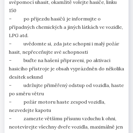
svépomocí uhasit, okamžitě volejte hasiče, linku
150
– po příjezdu hasičů je informujte o
případných chemických a jiných látkách ve vozidle,
LPG atd.
– uvědomte si, zda jste schopni i malý požár
hasit, nepřeceňujte své schopnosti
– buďte na hašení připraveni, po aktivaci
hasicího přístroje je obsah vyprázdněn do několika
desítek sekund
– udržujte přiměřený odstup od vozidla, haste
po směru větru
– požár motoru haste zespod vozidla,
nezvedejte kapotu
– zamezte většímu přísunu vzduchu k ohni,
neotevírejte všechny dveře vozidla, maximálně jen