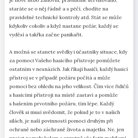
je nové nebo zánovní, pravidelně servisováno,
staráte se o něj řádně a s péčí, chodíte na
pravidelné technické kontroly atd. Stát se může
kdykoliv cokoliv a když nastane požár, každý se
vyděsí a takřka začne panikařit.
A možná se stanete svědky i účastníky situace, kdy
za pomoci Vašeho hasicího přístroje pomůžete
ostatním v nesnázích. Jak říkají hasiči, každý hasicí
přístroj se v případě požáru počítá a může
pomoci bez ohledu na jeho velikost. Čím více řidičů
s hasicími přístroji na místě zastaví a pomůže
s hašením prvotního požáru, tím lépe. Každý
člověk si musí uvědomit, že pokud je to v našich
silách, je naší povinností pomoci druhým při
ochraně nebo záchraně života a majetku. Ne, jen