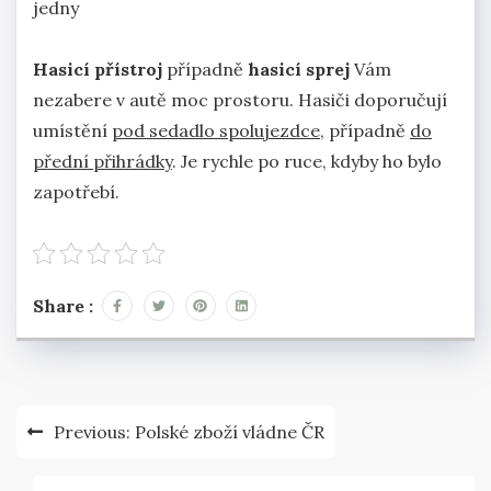
jedny
Hasicí přístroj
případně
hasicí sprej
Vám
nezabere v autě moc prostoru. Hasiči doporučují
umístění
pod sedadlo spolujezdce
, případně
do
přední přihrádky
. Je rychle po ruce, kdyby ho bylo
zapotřebí.
Share :
Navigace
Previous:
Polské zboží vládne ČR
pro