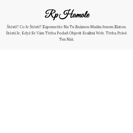
Skip
to
Rp Homole
content
Štěstí? Co Je Štěstí? Zapomeňte Na Tu Známou Mušku Jenom Zlatou.
Štěstí Je, Když Se Vám Třeba Podaří Objevit Kvalitní Web. Třeba Právě
Ten Náš.