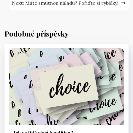
příspěvek
Next:
Máte smutnou náladu? Pořiďte si rybičky!
Podobné příspěvky
Jak se lidé staví k politice?