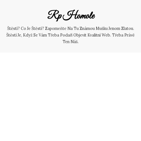
Skip
to
Rp Homole
content
Štěstí? Co Je Štěstí? Zapomeňte Na Tu Známou Mušku Jenom Zlatou.
Štěstí Je, Když Se Vám Třeba Podaří Objevit Kvalitní Web. Třeba Právě
Ten Náš.