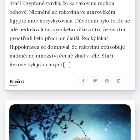
Staří Egypťané tvrdili, že za rakovinu mohou
bohové. Nicméně se rakovina ve starověkém
Egyptě moc nevyskytovala. Důvodem bylo to, že se
lidé nedožívali tak vysokého věku a i to, že životní
prostředí bylo přeci jen čistší. Řecký lékař
Hippokrates se domníval, že rakovinu způsobuje
nadměrné množství černé žluči v těle. Staří
Řekové byli již schopni […]
Přečíst