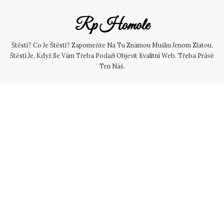
Skip
to
Rp Homole
content
Štěstí? Co Je Štěstí? Zapomeňte Na Tu Známou Mušku Jenom Zlatou.
Štěstí Je, Když Se Vám Třeba Podaří Objevit Kvalitní Web. Třeba Právě
Ten Náš.