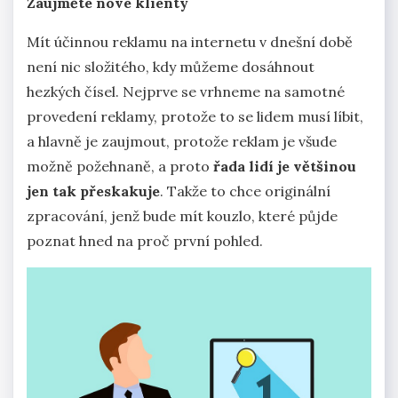
Zaujměte nové klienty
Mít účinnou reklamu na internetu v dnešní době
není nic složitého, kdy můžeme dosáhnout
hezkých čísel. Nejprve se vrhneme na samotné
provedení reklamy, protože to se lidem musí líbit,
a hlavně je zaujmout, protože reklam je všude
možně požehnaně, a proto
řada lidí je většinou
jen tak přeskakuje
. Takže to chce originální
zpracování, jenž bude mít kouzlo, které půjde
poznat hned na proč první pohled.