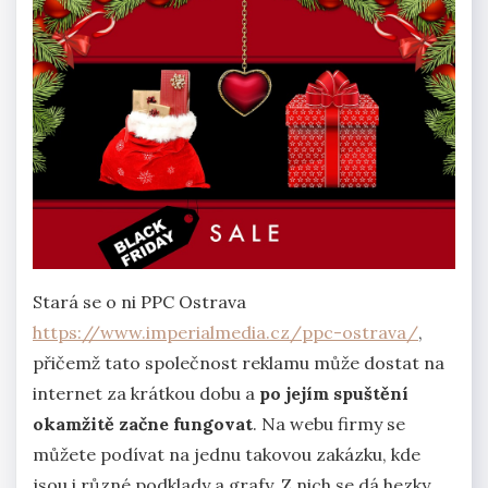
Stará se o ni PPC Ostrava
https://www.imperialmedia.cz/ppc-ostrava/
,
přičemž tato společnost reklamu může dostat na
internet za krátkou dobu a
po jejím spuštění
okamžitě začne fungovat
. Na webu firmy se
můžete podívat na jednu takovou zakázku, kde
jsou i různé podklady a grafy. Z nich se dá hezky