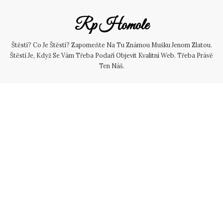
Skip
to
Rp Homole
content
Štěstí? Co Je Štěstí? Zapomeňte Na Tu Známou Mušku Jenom Zlatou.
Štěstí Je, Když Se Vám Třeba Podaří Objevit Kvalitní Web. Třeba Právě
Ten Náš.