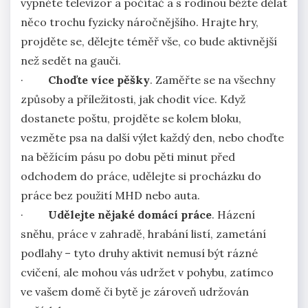
vypněte televizor a počítač a s rodinou běžte dělat
něco trochu fyzicky náročnějšího. Hrajte hry,
projděte se, dělejte téměř vše, co bude aktivnější
než sedět na gauči.
·
Choďte více pěšky
. Zaměřte se na všechny
způsoby a příležitosti, jak chodit více. Když
dostanete poštu, projděte se kolem bloku,
vezměte psa na další výlet každý den, nebo choďte
na běžícím pásu po dobu pěti minut před
odchodem do práce, udělejte si procházku do
práce bez použití MHD nebo auta.
·
Udělejte nějaké domácí práce
. Házení
sněhu, práce v zahradě, hrabání listí, zametání
podlahy – tyto druhy aktivit nemusí být rázné
cvičení, ale mohou vás udržet v pohybu, zatímco
ve vašem domě či bytě je zároveň udržován