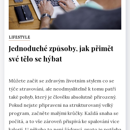
LIFESTYLE
Jednoduché způsoby, jak přimět
své tělo se hýbat
Můžete začít se zdravým životním stylem co se
týče stravování, ale neodmyslitelně k tomu patří
také pohyb, který je člověku absolutně přirozený.
Pokud nejste připraveni na strukturovaný velký
program, začněte malými krůčky. Každá snaha se
počítá, a to vše zároveň přispívá ke spalování více
kalorií. U někoho to není žádoucí, proto je potřeba