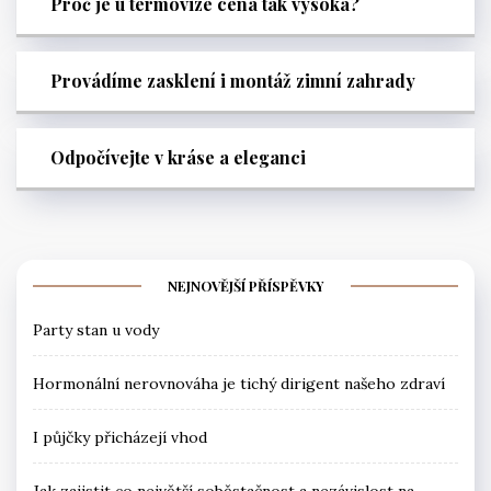
Proč je u termovize cena tak vysoká?
Provádíme zasklení i montáž zimní zahrady
Odpočívejte v kráse a eleganci
NEJNOVĚJŠÍ PŘÍSPĚVKY
Party stan u vody
Hormonální nerovnováha je tichý dirigent našeho zdraví
I půjčky přicházejí vhod