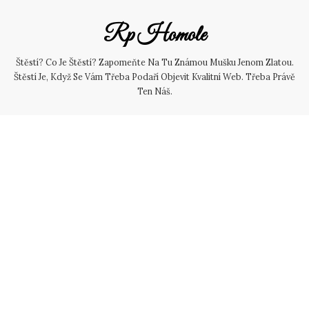
Skip
to
Rp Homole
content
Štěstí? Co Je Štěstí? Zapomeňte Na Tu Známou Mušku Jenom Zlatou.
Štěstí Je, Když Se Vám Třeba Podaří Objevit Kvalitní Web. Třeba Právě
Ten Náš.