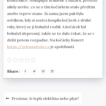
konstrukce. Nekupujte si hlavně z bazaru, protože
nikdy nevíte, co se s tím kočárkem stalo předtím
anebo teprve stane. Já sama jsem pak byla
svědkem, kdy si sestra koupila kočárek z druhé
ruky, který se jí bohužel rozbil. A kočárek byl
bohužel slepovaný, takže se to dalo čekat, že se v
dešti potom rozpadne. Na kočárky Kunert
https://zelenazirafa.cz
je spolehnutí.
Share :
Navigace
Previous:
Je lepší elektřina nebo plyn?
pro